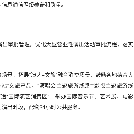
的信息通信网络覆盖和质量。
演出审批管理。
优化大型营业性演出活动审批流程，落实
费场景。
拓展
“
演艺
+
文旅
”
融合消费场景，鼓励各地结合大
多站
”
文旅产品、
“
演唱会主题旅游线路
”“
影视主题旅游线
打造
“
国际演艺消费区
”
，举办国际音乐节、艺术展、电影
间演出时段，配套
24
小时公共服务。